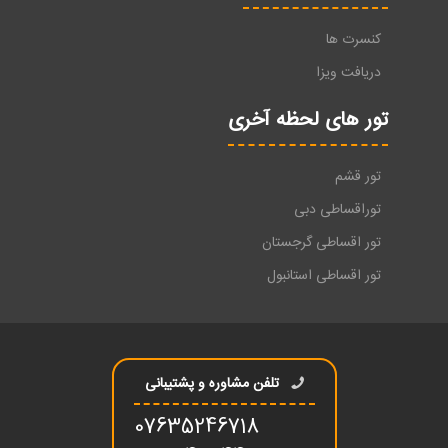
کنسرت ها
دریافت ویزا
تور های لحظه آخری
تور قشم
توراقساطی دبی
تور اقساطی گرجستان
تور اقساطی استانبول
تلفن مشاوره و پشتیبانی
07635246718