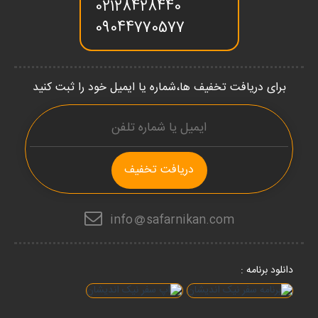
02128428440
09044770577
برای دریافت تخفیف ها،شماره یا ایمیل خود را ثبت کنید
دریافت تخفیف
info
safarnikan.com
دانلود برنامه :