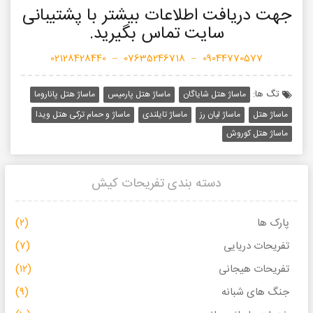
جهت دریافت اطلاعات بیشتر با پشتیبانی
سایت تماس بگیرید.
02128428440
–
07635246718
–
09044770577
تگ ها:
ماساژ هتل شایاگان
ماساژ هتل پارمیس
ماساژ هتل پاناروما
ماساژ هتل
ماساژ لیان رز
ماساژ تایلندی
ماساژ و حمام ترکی هتل ویدا
ماساژ هتل کوروش
دسته بندی تفریحات کیش
پارک ها
(۲)
تفریحات دریایی
(۷)
تفریحات هیجانی
(۱۲)
جنگ های شبانه
(۹)