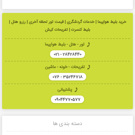
خرید بلیط هواپیما | خدمات گردشگری | قیمت تور لحظه آخری | رزرو هتل |
بلیط کنسرت | تفریحات کیش
تور - هتل - بلیط هواپیما
021 - 28428440
تفریحات - خونه - ماشین
076 - 35246718
پشتیبانی
09044770577
دسته بندی ها