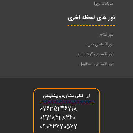
دریافت ویزا
تور های لحظه آخری
تور قشم
توراقساطی دبی
تور اقساطی گرجستان
تور اقساطی استانبول
تلفن مشاوره و پشتیبانی
07635246718
02128428440
09044770577