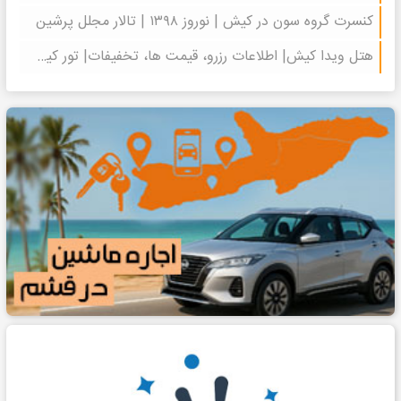
کنسرت گروه سون در کیش | نوروز ۱۳۹۸ | تالار مجلل پرشین
هتل ویدا کیش| اطلاعات رزرو، قیمت ها، تخفیفات| تور کیش سفرنیکان