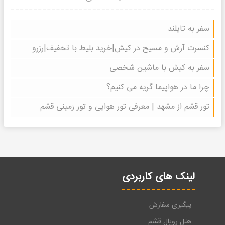
سفر به تایلند
کنسرت آرش و مسیح در کیش|خرید بلیط با تخفیف|رزرو
سفر به کیش با ماشین شخصی
چرا ما در هواپیما گریه می کنیم؟
تور قشم از مشهد | معرفی تور هوایی و تور زمینی قشم
لینک های کاربردی
پیگیری سفارش
هتل رویال قشم