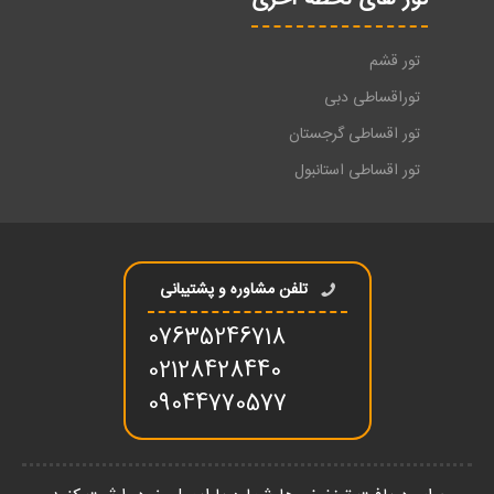
تور قشم
توراقساطی دبی
تور اقساطی گرجستان
تور اقساطی استانبول
تلفن مشاوره و پشتیبانی
07635246718
02128428440
09044770577