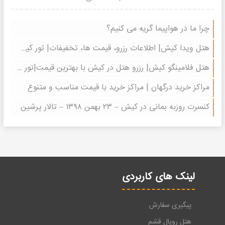
چرا ما در هواپیما گریه می کنیم؟
هتل ویدا کیش| اطلاعات رزرو، قیمت ها، تخفیفات| تور کیش سفرنیکان
هتل فلامینگو کیش| رزرو هتل در کیش با بهترین قیمت|تور کیش| سفرنیکان
مراکز خرید درگهان | مراکز خرید با قیمت مناسب و متنوع
کنسرت روزبه بمانی در کیش – ۲۳ بهمن ۱۳۹۸ – تالار پرشین
لینک های کاربردی
پیگیری سفارش
هتل رویال قشم