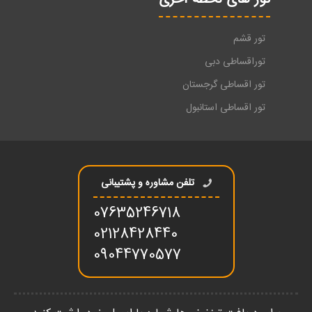
تور قشم
توراقساطی دبی
تور اقساطی گرجستان
تور اقساطی استانبول
تلفن مشاوره و پشتیبانی
07635246718
02128428440
09044770577