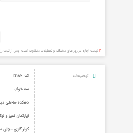
قیمت اجاره در روز های مختلف و تعطیلات متفاوت است. پس از ثبت رزرو ،
توضيحات
کد: D182
سه خواب
دهکده ساحلی دید 
آپارتمان تمیز و ل
کولر گازی - چای سا