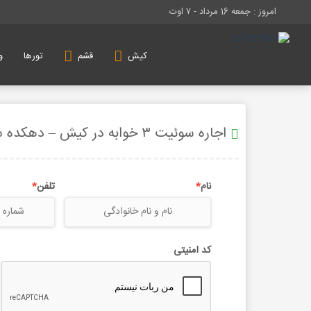
امروز : جمعه 16 مرداد -
۷ اوت
تورها
کیش
قشم
و
اجاره سوئیت ۳ خوابه در کیش – دهکده ساحلی
نام
*
تلفن
*
کد امنیتی