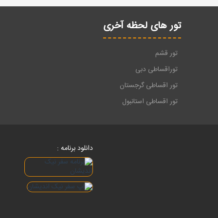
تور های لحظه آخری
تور قشم
توراقساطی دبی
تور اقساطی گرجستان
تور اقساطی استانبول
دانلود برنامه :