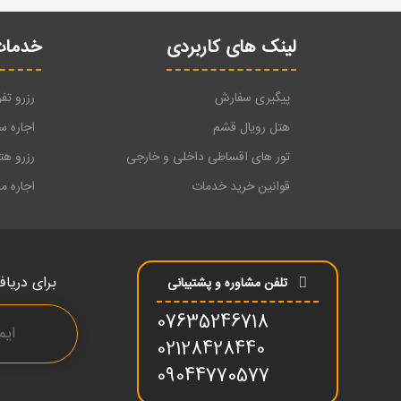
لینک های کاربردی
خدمات
پیگیری سفارش
رزرو تف
هتل رویال قشم
اجاره س
تور های اقساطی داخلی و خارجی
رزرو ه
قوانین خرید خدمات
اجاره م
برای دریاف
تلفن مشاوره و پشتیبانی
07635246718
02128428440
09044770577