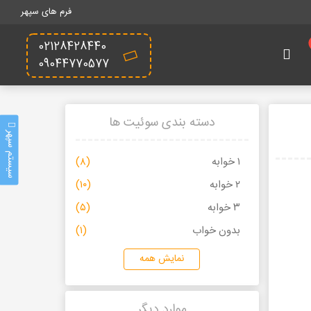
فرم های سپهر
02128428440
09044770577
دسته بندی سوئیت ها
سیستم سپهر
۱ خوابه
(۸)
۲ خوابه
(۱۰)
۳ خوابه
(۵)
بدون خواب
(۱)
نمایش همه
موارد دیگر