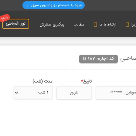
ورود به سیستم رزرواسيون سپهر
ویژه
تور اقساطی
مطالب
پیگیری سفارش
یزا
ارتباط با ما
کد اجاره: D 182
تاریخ
*
مدت (شب)