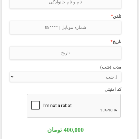
تلفن
*
تاریخ
*
مدت (شب)
کد امنیتی
400,000
تومان