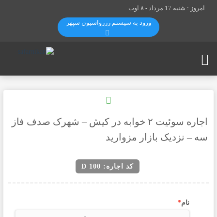
امروز : شنبه 17 مرداد -
۸ اوت
ورود به سیستم رزرواسيون سپهر
اجاره سوئیت ۲ خوابه در کیش – شهرک صدف فاز
سه – نزدیک بازار مزوارید
کد اجاره: D 100
نام
*