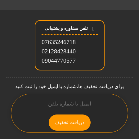
تلفن مشاوره و پشتیبانی
07635246718
02128428440
09044770577
برای دریافت تخفیف ها،شماره یا ایمیل خود را ثبت کنید
دریافت تخفیف