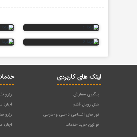
لینک های کاربردی
خدمات
پیگیری سفارش
رزرو تف
هتل رویال قشم
اجاره س
تور های اقساطی داخلی و خارجی
رزرو ه
قوانین خرید خدمات
اجاره م