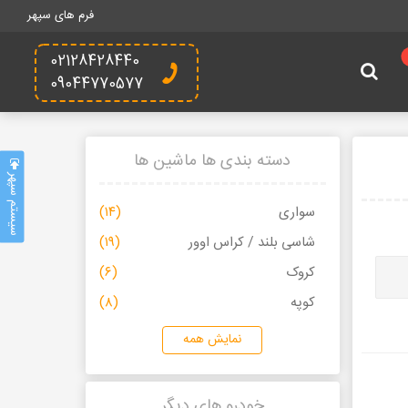
فرم های سپهر
02128428440
09044770577
دسته بندی ها ماشین ها
سیستم سپهر
سواری
(۱۴)
شاسی بلند / کراس اوور
(۱۹)
کروک
(۶)
کوپه
(۸)
نمایش همه
خودرو های دیگر