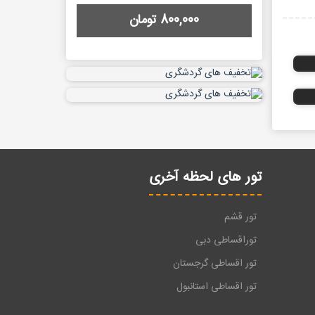
800,000 تومان
تور های لحظه آخری
تور قشم
توراقساطی دبی
تور اقساطی گرجستان
تور اقساطی استانبول