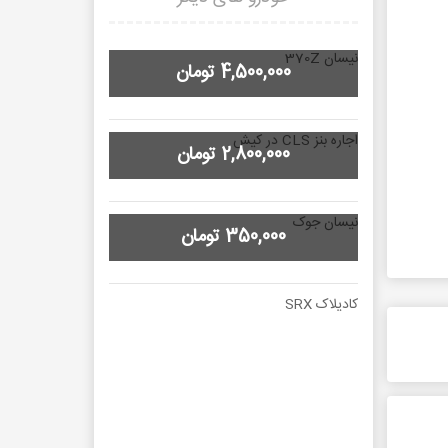
نیسان 370Z
4,500,000 تومان
اجاره بنز CLS در کیش
2,800,000 تومان
نیسان جوک
350,000 تومان
کادیلاک SRX