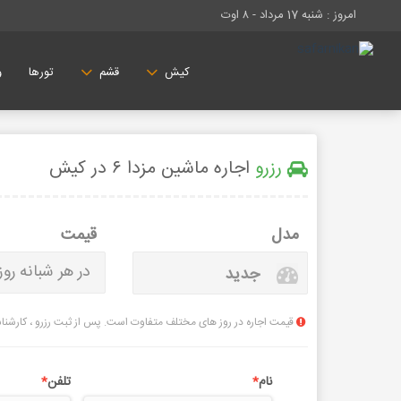
امروز : شنبه 17 مرداد -
۸ اوت
تورها
کیش
قشم
و
رزرو
اجاره ماشین مزدا ۶ در کیش
مدل
قیمت
در هر شبانه روز
جدید
قیمت اجاره در روز های مختلف متفاوت است. پس از ثبت رزرو ، کارشناسا
نام
*
تلفن
*