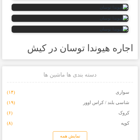
اجاره هیوندا توسان در کیش
دسته بندی ها ماشین ها
سواری
(۱۴)
شاسی بلند / کراس اوور
(۱۹)
کروک
(۶)
کوپه
(۸)
نمایش همه