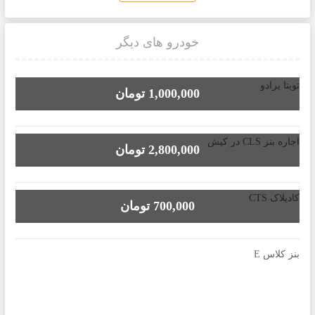
خودرو های دیگر
تویتا پرادو
1,000,000 تومان
اجاره بنز CLS در کیش
2,800,000 تومان
کادیلاک CTS
700,000 تومان
بنز کلاس E