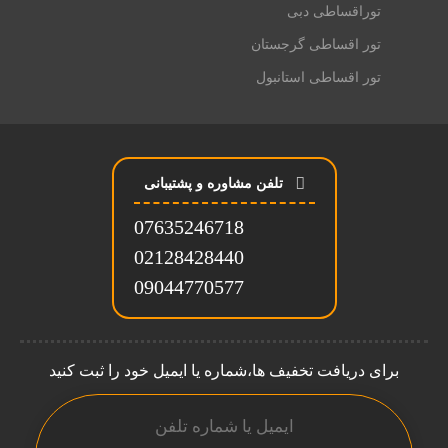
توراقساطی دبی
تور اقساطی گرجستان
تور اقساطی استانبول
تلفن مشاوره و پشتیبانی
07635246718
02128428440
09044770577
برای دریافت تخفیف ها،شماره یا ایمیل خود را ثبت کنید