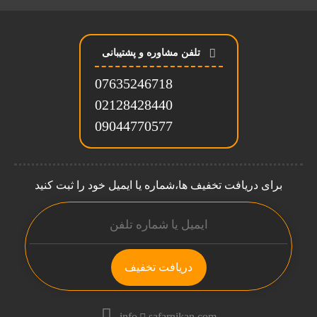
تلفن مشاوره و پشتیبانی
07635246718
02128428440
09044770577
برای دریافت تخفیف ها،شماره یا ایمیل خود را ثبت کنید
دریافت تخفیف
info
safarnikan.com