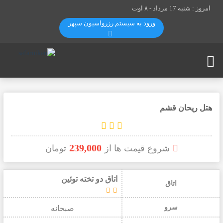
امروز : شنبه 17 مرداد -
۸ اوت
ورود به سیستم رزرواسيون سپهر
هتل ریحان قشم
239,000
شروع قیمت ها از
تومان
اتاق دو تخته توئین
اتاق
سرو
صبحانه