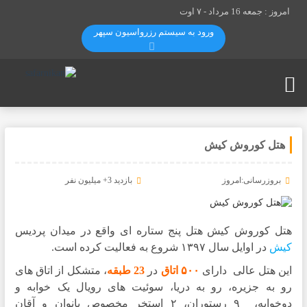
امروز : جمعه 16 مرداد -
۷ اوت
ورود به سیستم رزرواسيون سپهر
هتل کوروش کیش
بروزرسانی:امروز
بازدید 3+ میلیون نفر
هتل کوروش کیش هتل پنج ستاره ای واقع در میدان پردیس
کیش
در اوایل سال ۱۳۹۷ شروع به فعالیت کرده است.
این هتل عالی دارای
۵۰۰ اتاق
در
23 طبقه
، متشکل از اتاق های
رو به جزیره، رو به دریا، سوئیت های رویال یک خوابه و
دوخوابه، ۹ رستوران، ۲ استخر مخصوص بانوان و آقان