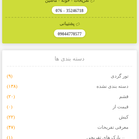
تفریحات - خونه - ماشین
076 - 35246718
پشتیبانی
09044770577
دسته بندی ها
تور گردی
(۹)
دسته بندی نشده
(۱۳۸)
قشم
(۲۰)
قیمت از
(۰)
کیش
(۲۲)
معرفی تفریحات
(۴۷)
پارک های تفریحی
(۱)