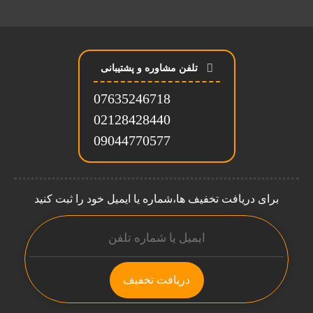
تلفن مشاوره و پشتیبانی
07635246718
02128428440
09044770577
برای دریافت تخفیف ها،شماره یا ایمیل خود را ثبت کنید
دریافت تخفیف