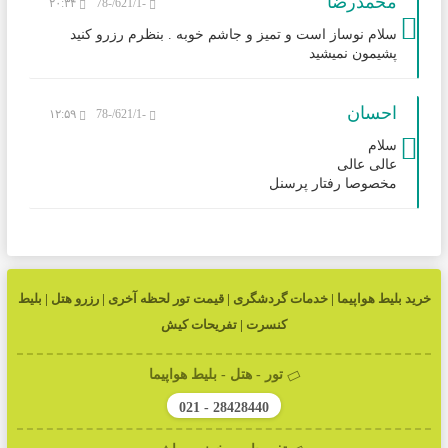
محمدرضا
۲۰:۳۴
-621/1/-78
سلام نوساز است و تمیز و جاشم خوبه . بنظرم رزرو کنید
پشیمون نمیشید
احسان
۱۲:۵۹
-621/1/-78
سلام
عالی عالی
مخصوصا رفتار پرسنل
خرید بلیط هواپیما | خدمات گردشگری | قیمت تور لحظه آخری | رزرو هتل | بلیط
کنسرت | تفریحات کیش
تور - هتل - بلیط هواپیما
021 - 28428440