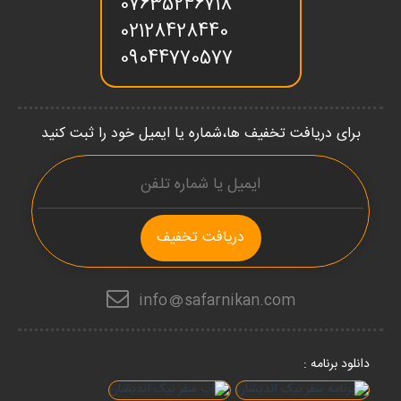
07635246718
02128428440
09044770577
برای دریافت تخفیف ها،شماره یا ایمیل خود را ثبت کنید
دریافت تخفیف
info
safarnikan.com
دانلود برنامه :