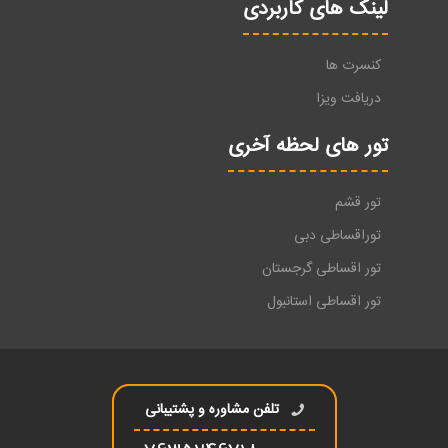
لینک های کاربردی
کنسرت ها
دریافت ویزا
تور های لحظه آخری
تور قشم
توراقساطی دبی
تور اقساطی گرجستان
تور اقساطی استانبول
تلفن مشاوره و پشتیبانی