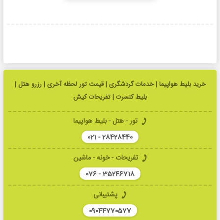
خرید بلیط هواپیما | خدمات گردشگری | قیمت تور لحظه آخری | رزرو هتل |
بلیط کنسرت | تفریحات کیش
تور - هتل - بلیط هواپیما
021 - 28428440
تفریحات - خونه - ماشین
076 - 35246718
پشتیبانی
09044770577