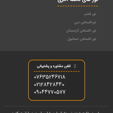
تور قشم
توراقساطی دبی
تور اقساطی گرجستان
تور اقساطی استانبول
تلفن مشاوره و پشتیبانی
07635246718
02128428440
09044770577