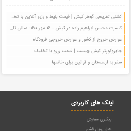
کشتی تفریحی گوهر کیش | قیمت بلیط و رزرو آنلاین با تخفیف های ویژه
کنسرت محسن ابراهیم زاده در کیش – ۱۶ مهر ۱۴۰۰- سالن تالار شهر
عوارض خروج از کشور و عوارض خروجی فرودگاه
جایروکوپتر کیش چیست | قیمت رزرو با تخفیف
سفر به ارمنستان و قوانین برای خانمها
لینک های کاربردی
پیگیری سفارش
هتل رویال قشم